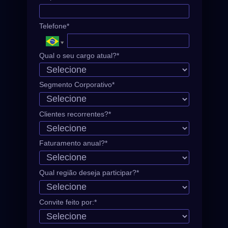
Telefone*
Qual o seu cargo atual?*
Segmento Corporativo*
Clientes recorrentes?*
Faturamento anual?*
Qual região deseja participar?*
Convite feito por:*